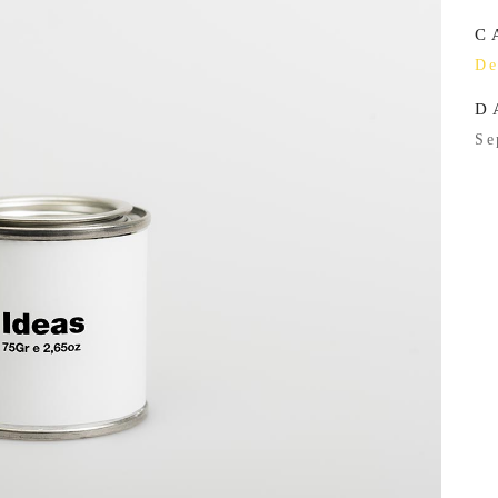
C
De
D
Se