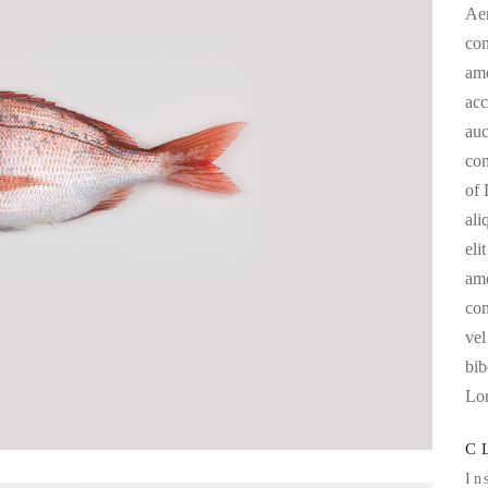
Aen
con
ame
acc
auc
con
of 
ali
eli
ame
con
vel
bib
Lo
C
In